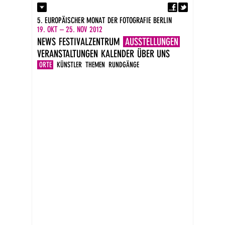
Fa
Kontakt
5. EUROPÄISCHER MONAT DER FOTOGRAFIE BERLIN
Presse
19. OKT – 25. NOV 2012
Kataloge
NEWS
FESTIVALZENTRUM
AUSSTELLUNGEN
Impressum
VERANSTALTUNGEN
KALENDER
ÜBER UNS
DE
EN
ORTE
KÜNSTLER
THEMEN
RUNDGÄNGE