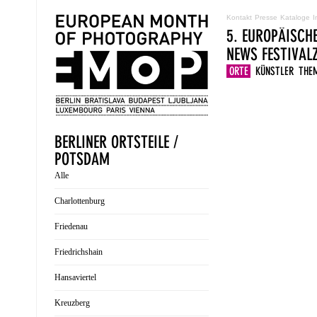
Kontakt
Presse
Kataloge
I
5. EUROPÄISCH
NEWS
FESTIVA
ORTE
KÜNSTLER
THE
BERLINER ORTSTEILE /
POTSDAM
Alle
Charlottenburg
Friedenau
Friedrichshain
Hansaviertel
Kreuzberg