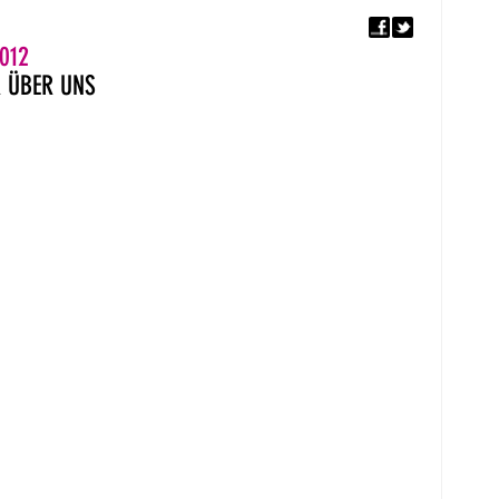
F
5. EUROPÄISCHER MON
012
R
ÜBER UNS