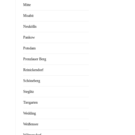
Mitte
Moabit
Neukölln
Pankow
Potsdam
Prenzlauer Berg
Reinickendorf
Schöneberg
Steglitz
Tiergarten
Wedding
Weißensee