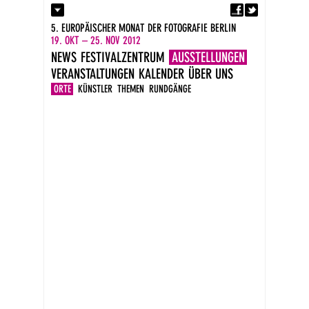
Fa
Kontakt
5. EUROPÄISCHER MONAT DER FOTOGRAFIE BERLIN
Presse
19. OKT – 25. NOV 2012
Kataloge
NEWS
FESTIVALZENTRUM
AUSSTELLUNGEN
Impressum
VERANSTALTUNGEN
KALENDER
ÜBER UNS
DE
EN
ORTE
KÜNSTLER
THEMEN
RUNDGÄNGE