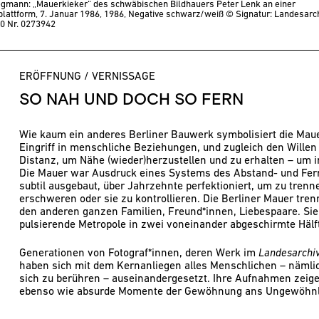
egmann: „Mauerkieker“ des schwäbischen Bildhauers Peter Lenk an einer
plattform, 7. Januar 1986, 1986, Negative schwarz/weiß
© Signatur: Landesarch
90 Nr. 0273942
ERÖFFNUNG / VERNISSAGE
SO NAH UND DOCH SO FERN
Wie kaum ein anderes Berliner Bauwerk symbolisiert die Ma
Eingriff in menschliche Beziehungen, und zugleich den Wille
Distanz, um Nähe (wieder)herzustellen und zu erhalten – um i
Die Mauer war Ausdruck eines Systems des Abstand- und Fern
subtil ausgebaut, über Jahrzehnte perfektioniert, um zu tren
erschweren oder sie zu kontrollieren. Die Berliner Mauer tren
den anderen ganzen Familien, Freund*innen, Liebespaare. Sie 
pulsierende Metropole in zwei voneinander abgeschirmte Hälf
Generationen von Fotograf*innen, deren Werk im
Landesarchiv
haben sich mit dem Kernanliegen alles Menschlichen – nämlic
sich zu berühren – auseinandergesetzt. Ihre Aufnahmen zeigen 
ebenso wie absurde Momente der Gewöhnung ans Ungewöhnl