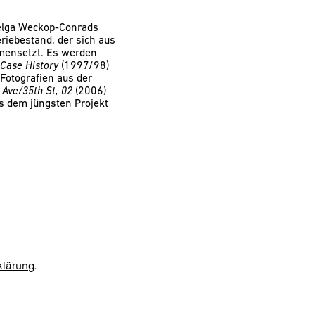
elga Weckop-Conrads
riebestand, der sich aus
mensetzt. Es werden
,
Case History
(1997/98)
Fotografien aus der
 Ave/35th St, 02
(2006)
us dem jüngsten Projekt
klärung
.