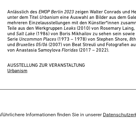
Anlässlich des
EMOP Berlin 2023
zeigen Walter Conrads und H
unter dem Titel
Urbanism
eine Auswahl an Bilder aus dem Gale
mehreren Einzelausstellungen mit den Künstler*innen zusam
Teile aus den Werkgruppen
Leaks
(2010) von Rosemary Laing
und
Salt Lake
(1986) von Boris Mikhailov zu sehen sein sowie 
Serie
Uncommon Places
(1973 – 1978) von Stephen Shore,
8th
und
Bruxelles 05/06
(2007) von Beat Streuli und Fotografien a
von Anastasia Samoylova
Floridas
(2017 – 2022).
AUSSTELLUNG ZUR VERANSTALTUNG
Urbanism
sführlichere Informationen finden Sie in unserer
Datenschutzer