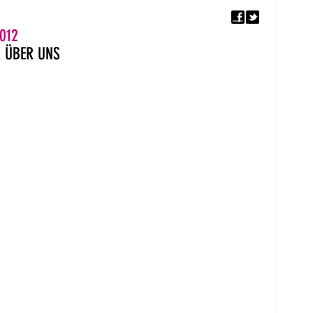
F
5. EUROPÄISCHER MON
012
R
ÜBER UNS