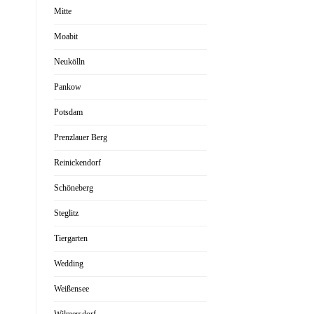
Mitte
Moabit
Neukölln
Pankow
Potsdam
Prenzlauer Berg
Reinickendorf
Schöneberg
Steglitz
Tiergarten
Wedding
Weißensee