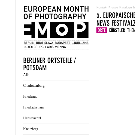
Kontakt
Presse
Kataloge
I
5. EUROPÄISCH
NEWS
FESTIVA
ORTE
KÜNSTLER
THE
BERLINER ORTSTEILE /
POTSDAM
Alle
Charlottenburg
Friedenau
Friedrichshain
Hansaviertel
Kreuzberg