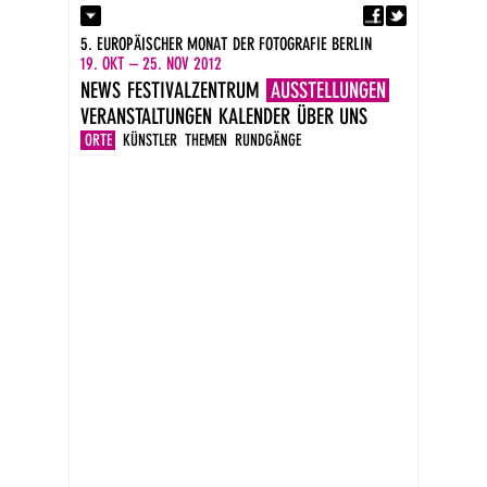
Fa
Kontakt
5. EUROPÄISCHER MONAT DER FOTOGRAFIE BERLIN
Presse
19. OKT – 25. NOV 2012
Kataloge
NEWS
FESTIVALZENTRUM
AUSSTELLUNGEN
Newsletter
VERANSTALTUNGEN
KALENDER
ÜBER UNS
Impressum
DE
ORTE
KÜNSTLER
THEMEN
RUNDGÄNGE
EN