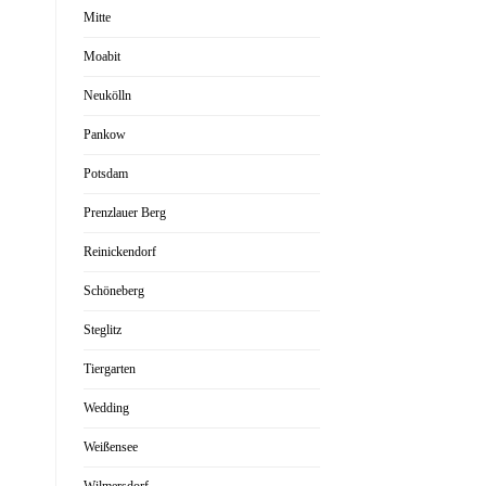
Mitte
Moabit
Neukölln
Pankow
Potsdam
Prenzlauer Berg
Reinickendorf
Schöneberg
Steglitz
Tiergarten
Wedding
Weißensee