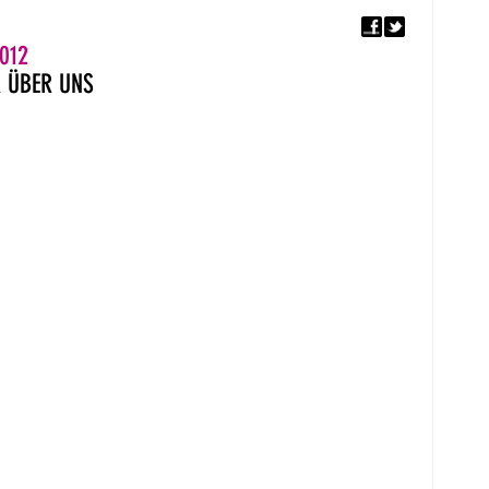
F
5. EUROPÄISCHER MON
012
R
ÜBER UNS