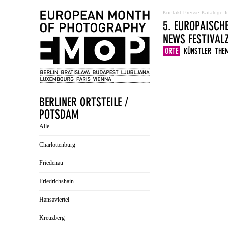
Kontakt
Presse
Kataloge
I
5. EUROPÄISCH
NEWS
FESTIVA
ORTE
KÜNSTLER
THE
BERLINER ORTSTEILE /
POTSDAM
Alle
Charlottenburg
Friedenau
Friedrichshain
Hansaviertel
Kreuzberg