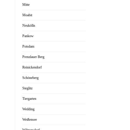
Mitte
Moabit
Neukölln
Pankow
Potsdam
Prenzlauer Berg
Reinickendorf
Schöneberg
Steglitz
Tiergarten
Wedding
Weißensee