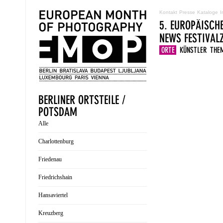
Kontakt
Presse
Kataloge
I
5. EUROPÄISCH
NEWS
FESTIVA
ORTE
KÜNSTLER
THE
BERLINER ORTSTEILE /
POTSDAM
Alle
Charlottenburg
Friedenau
Friedrichshain
Hansaviertel
Kreuzberg