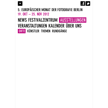
Fa
Kontakt
5. EUROPÄISCHER MONAT DER FOTOGRAFIE BERLIN
Presse
19. OKT – 25. NOV 2012
Kataloge
NEWS
FESTIVALZENTRUM
AUSSTELLUNGEN
Impressum
VERANSTALTUNGEN
KALENDER
ÜBER UNS
DE
EN
ORTE
KÜNSTLER
THEMEN
RUNDGÄNGE