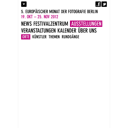
Fa
Kontakt
5. EUROPÄISCHER MONAT DER FOTOGRAFIE BERLIN
Presse
19. OKT – 25. NOV 2012
Kataloge
NEWS
FESTIVALZENTRUM
AUSSTELLUNGEN
Impressum
VERANSTALTUNGEN
KALENDER
ÜBER UNS
DE
EN
ORTE
KÜNSTLER
THEMEN
RUNDGÄNGE