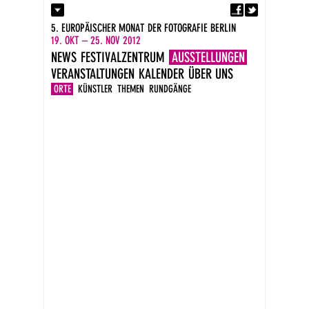
Fa
Kontakt
5. EUROPÄISCHER MONAT DER FOTOGRAFIE BERLIN
Presse
19. OKT – 25. NOV 2012
Kataloge
NEWS
FESTIVALZENTRUM
AUSSTELLUNGEN
Impressum
VERANSTALTUNGEN
KALENDER
ÜBER UNS
DE
EN
ORTE
KÜNSTLER
THEMEN
RUNDGÄNGE