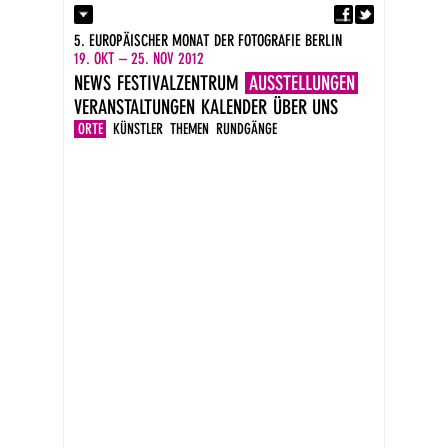
Fa
Kontakt
5. EUROPÄISCHER MONAT DER FOTOGRAFIE BERLIN
Presse
19. OKT – 25. NOV 2012
Kataloge
NEWS
FESTIVALZENTRUM
AUSSTELLUNGEN
Impressum
VERANSTALTUNGEN
KALENDER
ÜBER UNS
DE
EN
ORTE
KÜNSTLER
THEMEN
RUNDGÄNGE