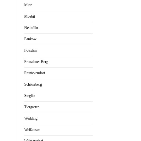
Mitte
Moabit
Neukölln
Pankow
Potsdam
Prenzlauer Berg
Reinickendorf
Schöneberg
Steglitz
Tiergarten
Wedding
Weißensee