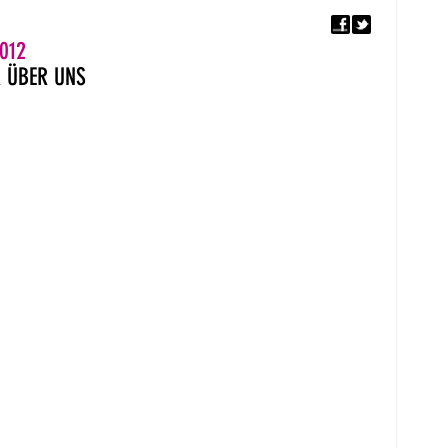
F
5. EUROPÄISCHER MON
012
R
ÜBER UNS