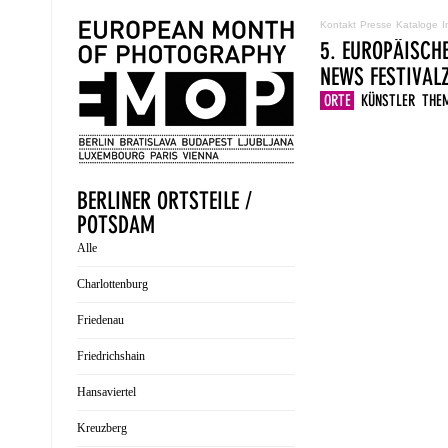
Kontakt
Presse
Kataloge
I
5. EUROPÄISCH
NEWS
FESTIVA
ORTE
KÜNSTLER
THE
BERLINER ORTSTEILE /
POTSDAM
Alle
Charlottenburg
Friedenau
Friedrichshain
Hansaviertel
Kreuzberg