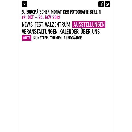
Fa
Kontakt
5. EUROPÄISCHER MONAT DER FOTOGRAFIE BERLIN
Presse
19. OKT – 25. NOV 2012
Kataloge
NEWS
FESTIVALZENTRUM
AUSSTELLUNGEN
Impressum
VERANSTALTUNGEN
KALENDER
ÜBER UNS
DE
EN
ORTE
KÜNSTLER
THEMEN
RUNDGÄNGE