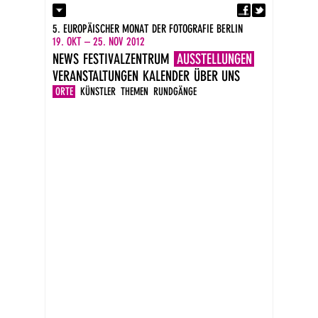
Fa
Kontakt
5. EUROPÄISCHER MONAT DER FOTOGRAFIE BERLIN
Presse
19. OKT – 25. NOV 2012
Kataloge
NEWS
FESTIVALZENTRUM
AUSSTELLUNGEN
Impressum
VERANSTALTUNGEN
KALENDER
ÜBER UNS
DE
EN
ORTE
KÜNSTLER
THEMEN
RUNDGÄNGE