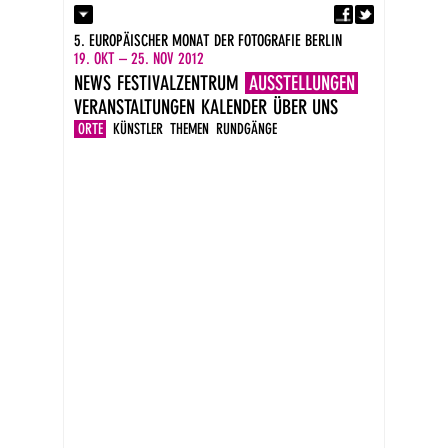
Fa
Kontakt
5. EUROPÄISCHER MONAT DER FOTOGRAFIE BERLIN
Presse
19. OKT – 25. NOV 2012
Kataloge
NEWS
FESTIVALZENTRUM
AUSSTELLUNGEN
Impressum
VERANSTALTUNGEN
KALENDER
ÜBER UNS
DE
EN
ORTE
KÜNSTLER
THEMEN
RUNDGÄNGE