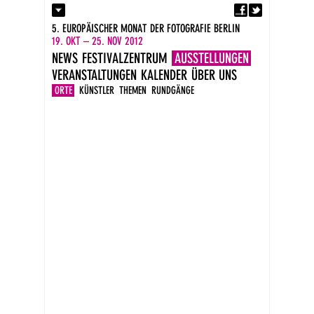
Fa
Kontakt
5. EUROPÄISCHER MONAT DER FOTOGRAFIE BERLIN
Presse
19. OKT – 25. NOV 2012
Kataloge
NEWS
FESTIVALZENTRUM
AUSSTELLUNGEN
Impressum
VERANSTALTUNGEN
KALENDER
ÜBER UNS
DE
EN
ORTE
KÜNSTLER
THEMEN
RUNDGÄNGE