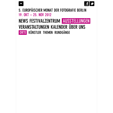
Fa
Kontakt
5. EUROPÄISCHER MONAT DER FOTOGRAFIE BERLIN
Presse
19. OKT – 25. NOV 2012
Kataloge
NEWS
FESTIVALZENTRUM
AUSSTELLUNGEN
Impressum
VERANSTALTUNGEN
KALENDER
ÜBER UNS
DE
EN
ORTE
KÜNSTLER
THEMEN
RUNDGÄNGE