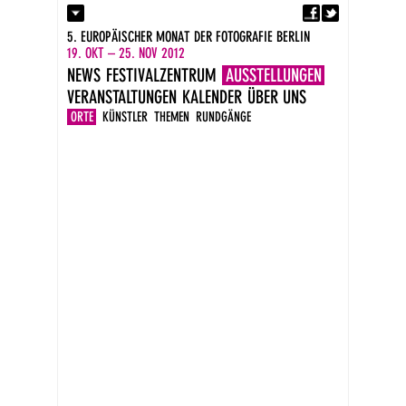
Fa
Kontakt
5. EUROPÄISCHER MONAT DER FOTOGRAFIE BERLIN
Presse
19. OKT – 25. NOV 2012
Kataloge
NEWS
FESTIVALZENTRUM
AUSSTELLUNGEN
Impressum
VERANSTALTUNGEN
KALENDER
ÜBER UNS
DE
EN
ORTE
KÜNSTLER
THEMEN
RUNDGÄNGE