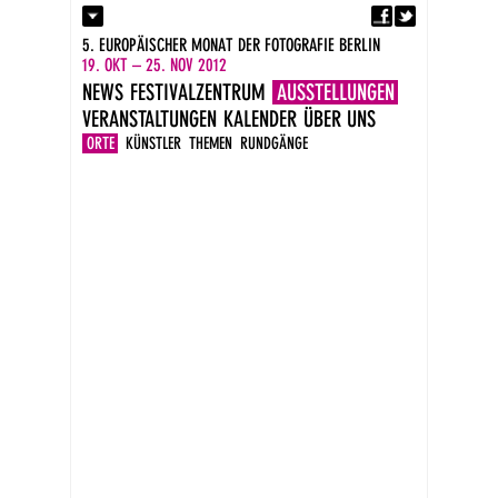
Fa
Kontakt
5. EUROPÄISCHER MONAT DER FOTOGRAFIE BERLIN
Presse
19. OKT – 25. NOV 2012
Kataloge
NEWS
FESTIVALZENTRUM
AUSSTELLUNGEN
Impressum
VERANSTALTUNGEN
KALENDER
ÜBER UNS
DE
EN
ORTE
KÜNSTLER
THEMEN
RUNDGÄNGE