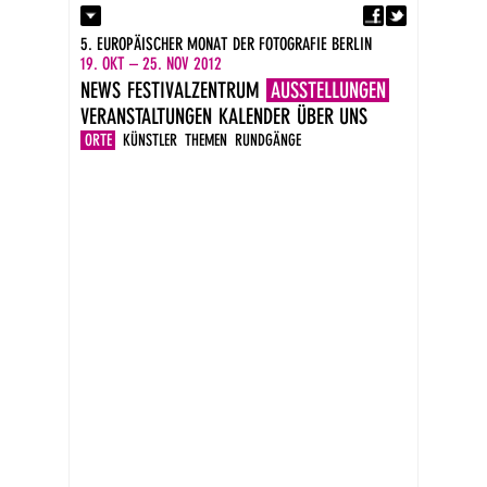
Fa
Kontakt
5. EUROPÄISCHER MONAT DER FOTOGRAFIE BERLIN
Presse
19. OKT – 25. NOV 2012
Kataloge
NEWS
FESTIVALZENTRUM
AUSSTELLUNGEN
Impressum
VERANSTALTUNGEN
KALENDER
ÜBER UNS
DE
EN
ORTE
KÜNSTLER
THEMEN
RUNDGÄNGE