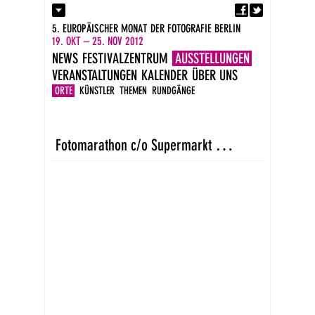
Fa
Kontakt
5. EUROPÄISCHER MONAT DER FOTOGRAFIE BERLIN
Presse
19. OKT – 25. NOV 2012
Kataloge
NEWS
FESTIVALZENTRUM
AUSSTELLUNGEN
Impressum
VERANSTALTUNGEN
KALENDER
ÜBER UNS
DE
EN
ORTE
KÜNSTLER
THEMEN
RUNDGÄNGE
F
otomarathon c/o Supermarkt Wedding