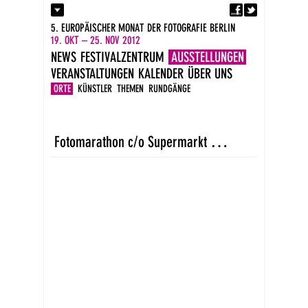
Fa
Kontakt
5. EUROPÄISCHER MONAT DER FOTOGRAFIE BERLIN
Presse
19. OKT – 25. NOV 2012
Kataloge
NEWS
FESTIVALZENTRUM
AUSSTELLUNGEN
Impressum
VERANSTALTUNGEN
KALENDER
ÜBER UNS
DE
EN
ORTE
KÜNSTLER
THEMEN
RUNDGÄNGE
F
otomarathon c/o Supermarkt Wedding