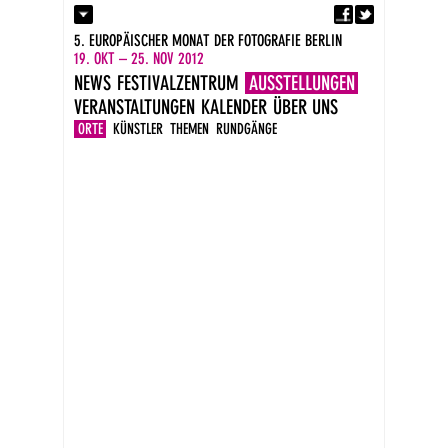
Fa
Kontakt
5. EUROPÄISCHER MONAT DER FOTOGRAFIE BERLIN
Presse
19. OKT – 25. NOV 2012
Kataloge
NEWS
FESTIVALZENTRUM
AUSSTELLUNGEN
Impressum
VERANSTALTUNGEN
KALENDER
ÜBER UNS
DE
EN
ORTE
KÜNSTLER
THEMEN
RUNDGÄNGE