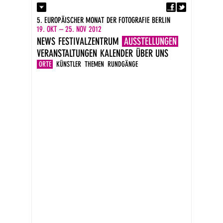
Fa
Kontakt
5. EUROPÄISCHER MONAT DER FOTOGRAFIE BERLIN
Presse
19. OKT – 25. NOV 2012
Kataloge
NEWS
FESTIVALZENTRUM
AUSSTELLUNGEN
Impressum
VERANSTALTUNGEN
KALENDER
ÜBER UNS
DE
EN
ORTE
KÜNSTLER
THEMEN
RUNDGÄNGE