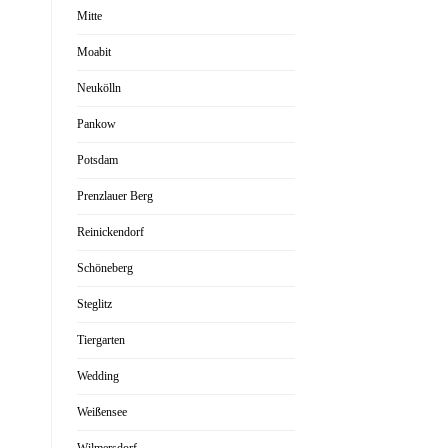
Mitte
Moabit
Neukölln
Pankow
Potsdam
Prenzlauer Berg
Reinickendorf
Schöneberg
Steglitz
Tiergarten
Wedding
Weißensee