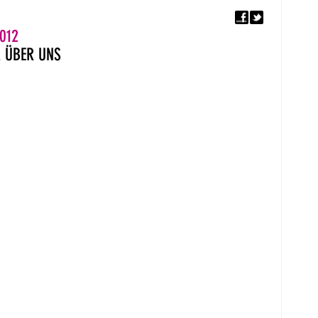
F
5. EUROPÄISCHER MON
012
R
ÜBER UNS