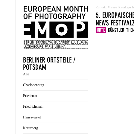
Kontakt
Presse
Kataloge
I
5. EUROPÄISCH
NEWS
FESTIVA
ORTE
KÜNSTLER
THE
BERLINER ORTSTEILE /
POTSDAM
Alle
Charlottenburg
Friedenau
Friedrichshain
Hansaviertel
Kreuzberg