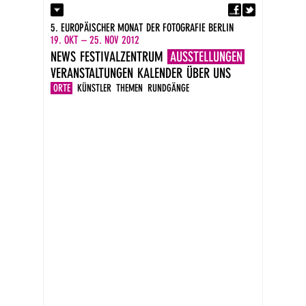
Fa
Kontakt
5. EUROPÄISCHER MONAT DER FOTOGRAFIE BERLIN
Presse
19. OKT – 25. NOV 2012
Kataloge
NEWS
FESTIVALZENTRUM
AUSSTELLUNGEN
Impressum
VERANSTALTUNGEN
KALENDER
ÜBER UNS
DE
EN
ORTE
KÜNSTLER
THEMEN
RUNDGÄNGE