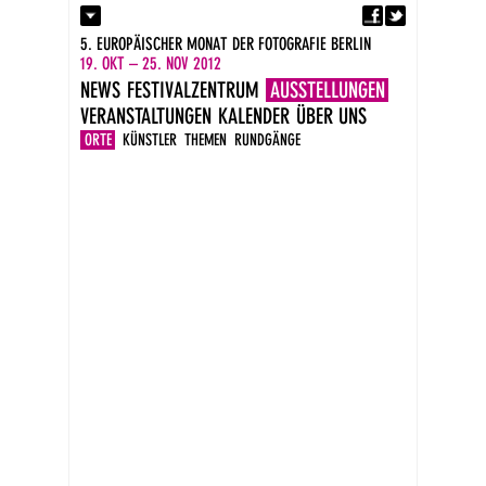
Fa
Kontakt
5. EUROPÄISCHER MONAT DER FOTOGRAFIE BERLIN
Presse
19. OKT – 25. NOV 2012
Kataloge
NEWS
FESTIVALZENTRUM
AUSSTELLUNGEN
Impressum
VERANSTALTUNGEN
KALENDER
ÜBER UNS
DE
EN
ORTE
KÜNSTLER
THEMEN
RUNDGÄNGE