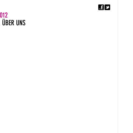
F
5. EUROPÄISCHER MON
012
R
ÜBER UNS