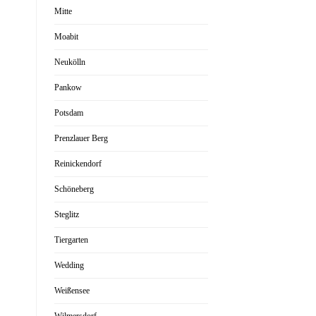
Mitte
Moabit
Neukölln
Pankow
Potsdam
Prenzlauer Berg
Reinickendorf
Schöneberg
Steglitz
Tiergarten
Wedding
Weißensee