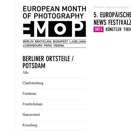
Kontakt
Presse
Kataloge
I
5. EUROPÄISCH
NEWS
FESTIVA
ORTE
KÜNSTLER
THE
BERLINER ORTSTEILE /
POTSDAM
Alle
Charlottenburg
Friedenau
Friedrichshain
Hansaviertel
Kreuzberg