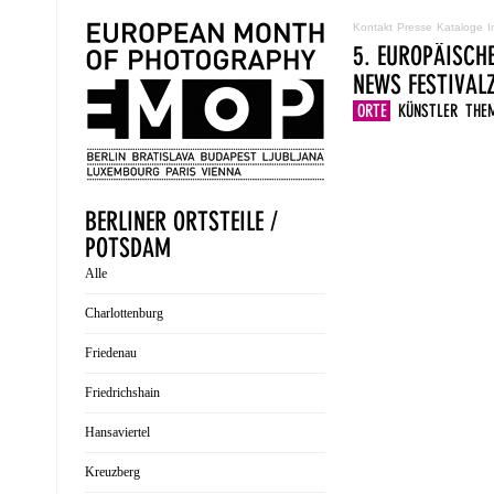
Kontakt
Presse
Kataloge
I
5. EUROPÄISCH
NEWS
FESTIVA
ORTE
KÜNSTLER
THE
BERLINER ORTSTEILE /
POTSDAM
Alle
Charlottenburg
Friedenau
Friedrichshain
Hansaviertel
Kreuzberg