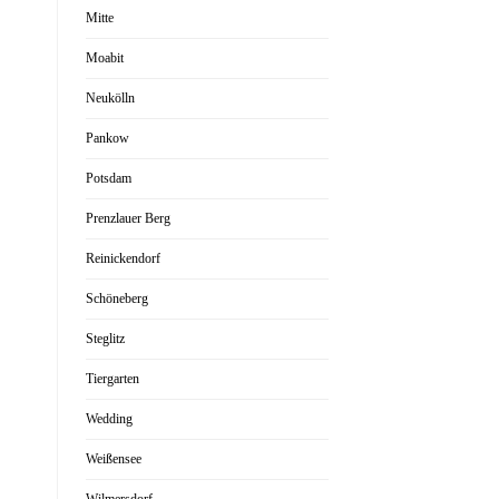
Mitte
Moabit
Neukölln
Pankow
Potsdam
Prenzlauer Berg
Reinickendorf
Schöneberg
Steglitz
Tiergarten
Wedding
Weißensee