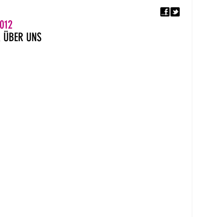
F
5. EUROPÄISCHER MON
012
R
ÜBER UNS