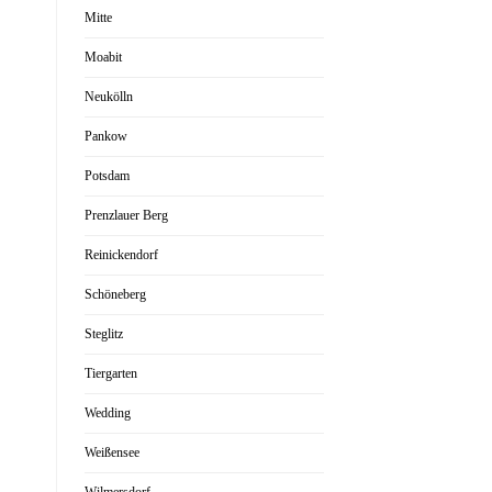
Mitte
Moabit
Neukölln
Pankow
Potsdam
Prenzlauer Berg
Reinickendorf
Schöneberg
Steglitz
Tiergarten
Wedding
Weißensee