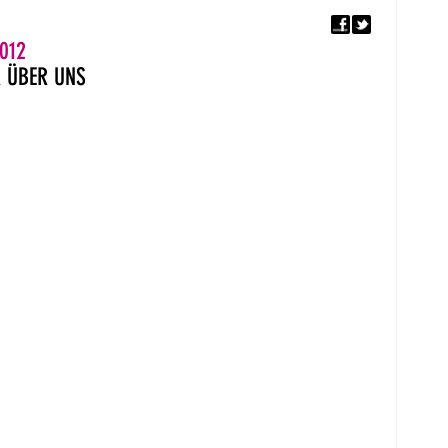
F
5. EUROPÄISCHER MON
012
R
ÜBER UNS