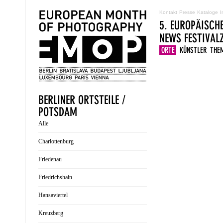
Kontakt
Presse
Kataloge
I
5. EUROPÄISCH
NEWS
FESTIVA
ORTE
KÜNSTLER
THE
BERLINER ORTSTEILE /
POTSDAM
Alle
Charlottenburg
Friedenau
Friedrichshain
Hansaviertel
Kreuzberg