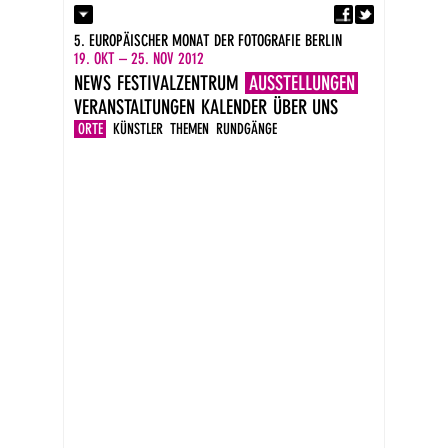
Fa
Kontakt
5. EUROPÄISCHER MONAT DER FOTOGRAFIE BERLIN
Presse
19. OKT – 25. NOV 2012
Kataloge
NEWS
FESTIVALZENTRUM
AUSSTELLUNGEN
Impressum
VERANSTALTUNGEN
KALENDER
ÜBER UNS
DE
EN
ORTE
KÜNSTLER
THEMEN
RUNDGÄNGE