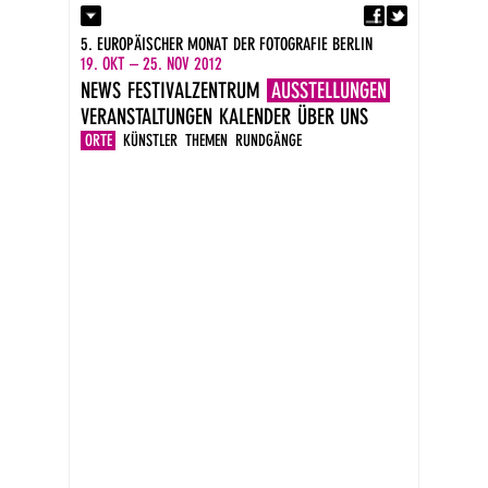
Fa
Kontakt
5. EUROPÄISCHER MONAT DER FOTOGRAFIE BERLIN
Presse
19. OKT – 25. NOV 2012
Kataloge
NEWS
FESTIVALZENTRUM
AUSSTELLUNGEN
Impressum
VERANSTALTUNGEN
KALENDER
ÜBER UNS
DE
EN
ORTE
KÜNSTLER
THEMEN
RUNDGÄNGE