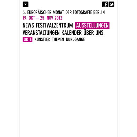
Fa
Kontakt
5. EUROPÄISCHER MONAT DER FOTOGRAFIE BERLIN
Presse
19. OKT – 25. NOV 2012
Kataloge
NEWS
FESTIVALZENTRUM
AUSSTELLUNGEN
Impressum
VERANSTALTUNGEN
KALENDER
ÜBER UNS
DE
EN
ORTE
KÜNSTLER
THEMEN
RUNDGÄNGE