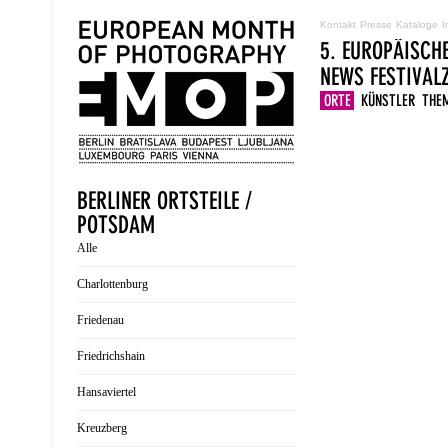
Kontakt
Presse
Kataloge
I
5. EUROPÄISCH
NEWS
FESTIVA
ORTE
KÜNSTLER
THE
BERLINER ORTSTEILE /
POTSDAM
Alle
Charlottenburg
Friedenau
Friedrichshain
Hansaviertel
Kreuzberg