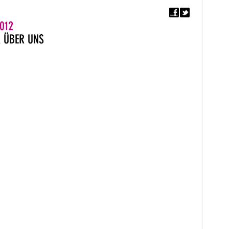
F
5. EUROPÄISCHER MON
012
R
ÜBER UNS