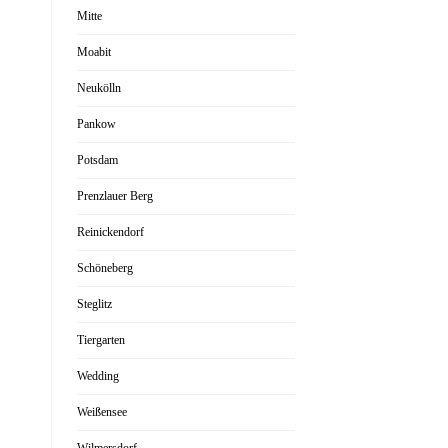
Mitte
Moabit
Neukölln
Pankow
Potsdam
Prenzlauer Berg
Reinickendorf
Schöneberg
Steglitz
Tiergarten
Wedding
Weißensee