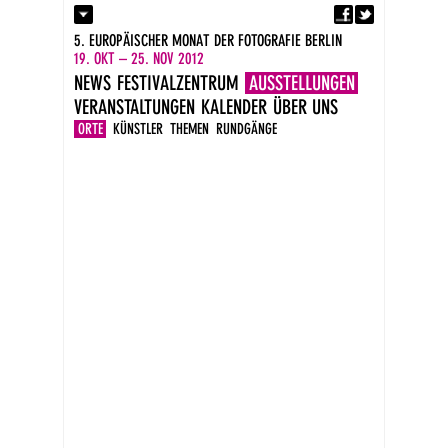
Fa
Kontakt
5. EUROPÄISCHER MONAT DER FOTOGRAFIE BERLIN
Presse
19. OKT – 25. NOV 2012
Kataloge
NEWS
FESTIVALZENTRUM
AUSSTELLUNGEN
Impressum
VERANSTALTUNGEN
KALENDER
ÜBER UNS
DE
EN
ORTE
KÜNSTLER
THEMEN
RUNDGÄNGE