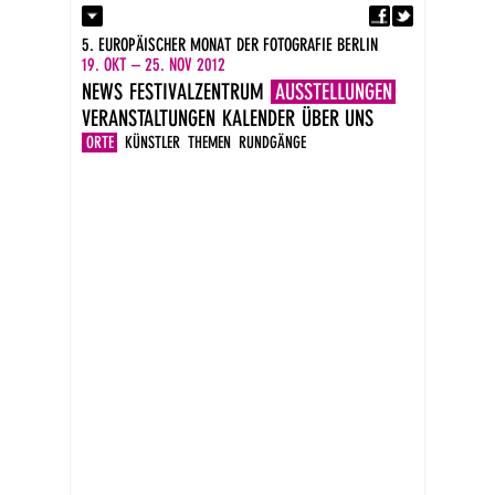
Fa
Kontakt
5. EUROPÄISCHER MONAT DER FOTOGRAFIE BERLIN
Presse
19. OKT – 25. NOV 2012
Kataloge
NEWS
FESTIVALZENTRUM
AUSSTELLUNGEN
Impressum
VERANSTALTUNGEN
KALENDER
ÜBER UNS
DE
EN
ORTE
KÜNSTLER
THEMEN
RUNDGÄNGE