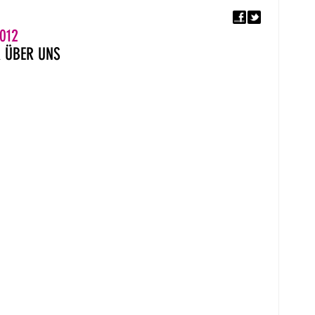
F
5. EUROPÄISCHER MON
012
R
ÜBER UNS