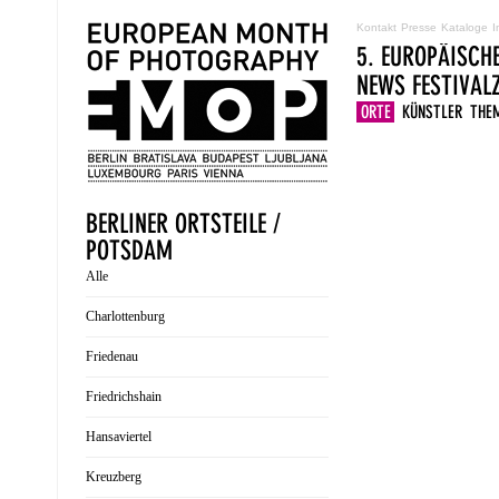
Kontakt
Presse
Kataloge
I
5. EUROPÄISCH
NEWS
FESTIVA
ORTE
KÜNSTLER
THE
BERLINER ORTSTEILE /
POTSDAM
Alle
Charlottenburg
Friedenau
Friedrichshain
Hansaviertel
Kreuzberg