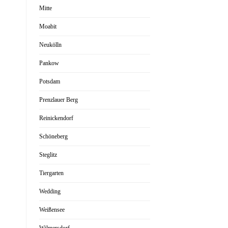
Mitte
Moabit
Neukölln
Pankow
Potsdam
Prenzlauer Berg
Reinickendorf
Schöneberg
Steglitz
Tiergarten
Wedding
Weißensee