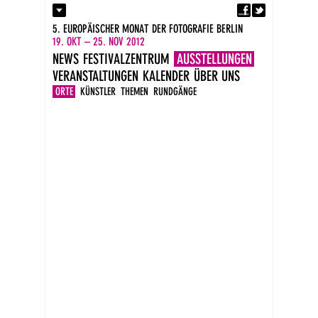
Fa
Kontakt
5. EUROPÄISCHER MONAT DER FOTOGRAFIE BERLIN
Presse
19. OKT – 25. NOV 2012
Kataloge
NEWS
FESTIVALZENTRUM
AUSSTELLUNGEN
Impressum
VERANSTALTUNGEN
KALENDER
ÜBER UNS
DE
EN
ORTE
KÜNSTLER
THEMEN
RUNDGÄNGE