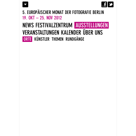
Fa
Kontakt
5. EUROPÄISCHER MONAT DER FOTOGRAFIE BERLIN
Presse
19. OKT – 25. NOV 2012
Kataloge
NEWS
FESTIVALZENTRUM
AUSSTELLUNGEN
Impressum
VERANSTALTUNGEN
KALENDER
ÜBER UNS
DE
EN
ORTE
KÜNSTLER
THEMEN
RUNDGÄNGE