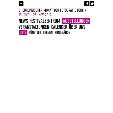
Fa
Kontakt
5. EUROPÄISCHER MONAT DER FOTOGRAFIE BERLIN
Presse
19. OKT – 25. NOV 2012
Kataloge
NEWS
FESTIVALZENTRUM
AUSSTELLUNGEN
Impressum
VERANSTALTUNGEN
KALENDER
ÜBER UNS
DE
EN
ORTE
KÜNSTLER
THEMEN
RUNDGÄNGE