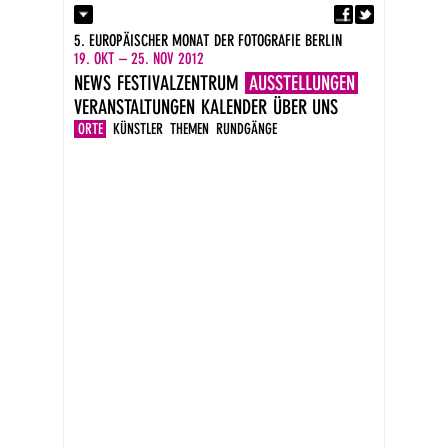
Fa
Kontakt
5. EUROPÄISCHER MONAT DER FOTOGRAFIE BERLIN
Presse
19. OKT – 25. NOV 2012
Kataloge
NEWS
FESTIVALZENTRUM
AUSSTELLUNGEN
Impressum
VERANSTALTUNGEN
KALENDER
ÜBER UNS
DE
EN
ORTE
KÜNSTLER
THEMEN
RUNDGÄNGE