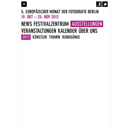
Fa
Kontakt
5. EUROPÄISCHER MONAT DER FOTOGRAFIE BERLIN
Presse
19. OKT – 25. NOV 2012
Kataloge
NEWS
FESTIVALZENTRUM
AUSSTELLUNGEN
Impressum
VERANSTALTUNGEN
KALENDER
ÜBER UNS
DE
EN
ORTE
KÜNSTLER
THEMEN
RUNDGÄNGE