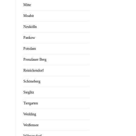
Mitte
Moabit
Neukölln
Pankow
Potsdam
Prenzlauer Berg
Reinickendorf
Schöneberg
Steglitz
Tiergarten
Wedding
Weißensee