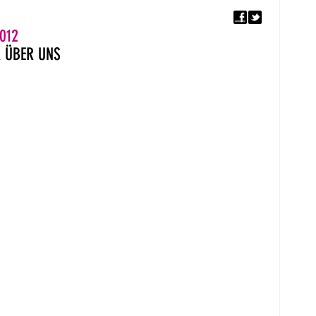
F
5. EUROPÄISCHER MON
012
R
ÜBER UNS