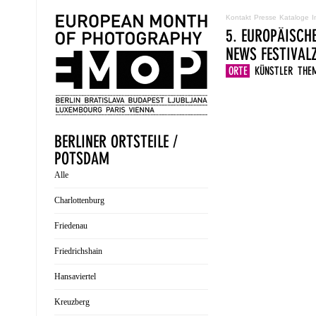
Kontakt
Presse
Kataloge
I
5. EUROPÄISCH
NEWS
FESTIVA
ORTE
KÜNSTLER
THE
BERLINER ORTSTEILE /
POTSDAM
Alle
Charlottenburg
Friedenau
Friedrichshain
Hansaviertel
Kreuzberg