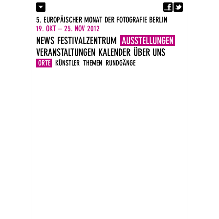
Fa
Kontakt
5. EUROPÄISCHER MONAT DER FOTOGRAFIE BERLIN
Presse
19. OKT – 25. NOV 2012
Kataloge
NEWS
FESTIVALZENTRUM
AUSSTELLUNGEN
Impressum
VERANSTALTUNGEN
KALENDER
ÜBER UNS
DE
EN
ORTE
KÜNSTLER
THEMEN
RUNDGÄNGE