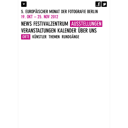
Fa
Kontakt
5. EUROPÄISCHER MONAT DER FOTOGRAFIE BERLIN
Presse
19. OKT – 25. NOV 2012
Kataloge
NEWS
FESTIVALZENTRUM
AUSSTELLUNGEN
Impressum
VERANSTALTUNGEN
KALENDER
ÜBER UNS
DE
EN
ORTE
KÜNSTLER
THEMEN
RUNDGÄNGE