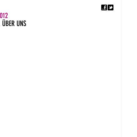
F
5. EUROPÄISCHER MON
012
R
ÜBER UNS