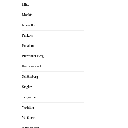
Mitte
Moabit
Neukölln
Pankow
Potsdam
Prenzlauer Berg
Reinickendorf
Schöneberg
Steglitz
Tiergarten
Wedding
Weißensee