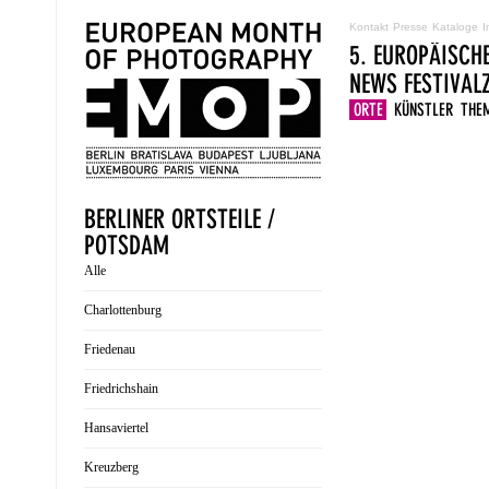
Kontakt
Presse
Kataloge
I
5. EUROPÄISCH
NEWS
FESTIVA
ORTE
KÜNSTLER
THE
BERLINER ORTSTEILE /
POTSDAM
Alle
Charlottenburg
Friedenau
Friedrichshain
Hansaviertel
Kreuzberg