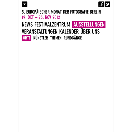
Fa
Kontakt
5. EUROPÄISCHER MONAT DER FOTOGRAFIE BERLIN
Presse
19. OKT – 25. NOV 2012
Kataloge
NEWS
FESTIVALZENTRUM
AUSSTELLUNGEN
Impressum
VERANSTALTUNGEN
KALENDER
ÜBER UNS
DE
EN
ORTE
KÜNSTLER
THEMEN
RUNDGÄNGE