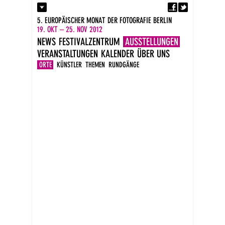
Fa
Kontakt
5. EUROPÄISCHER MONAT DER FOTOGRAFIE BERLIN
Presse
19. OKT – 25. NOV 2012
Kataloge
NEWS
FESTIVALZENTRUM
AUSSTELLUNGEN
Impressum
VERANSTALTUNGEN
KALENDER
ÜBER UNS
DE
EN
ORTE
KÜNSTLER
THEMEN
RUNDGÄNGE